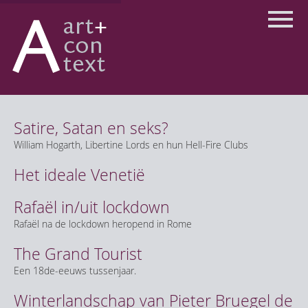
Skip
to
content
Satire, Satan en seks?
William Hogarth, Libertine Lords en hun Hell-Fire Clubs
Het ideale Venetië
Rafaël in/uit lockdown
Rafaël na de lockdown heropend in Rome
The Grand Tourist
Een 18de-eeuws tussenjaar.
Winterlandschap van Pieter Bruegel de