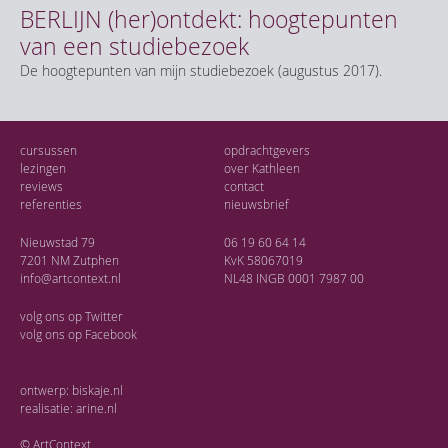
BERLIJN (her)ontdekt: hoogtepunten
van een studiebezoek
De hoogtepunten van mijn studiebezoek (augustus 2017).
cursussen
opdrachtgevers
lezingen
over Kathleen
reviews
contact
referenties
nieuwsbrief
Nieuwstad 79
06 19 60 64 14
7201 NM Zutphen
KvK 58067019
info@artcontext.nl
NL48 INGB 0001 7987 00
volg ons op
Twitter
volg ons op
Facebook
ontwerp:
biskaje.nl
realisatie:
arine.nl
© ArtContext