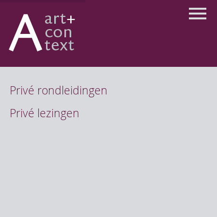
Skip
to
content
Privé rondleidingen
Privé lezingen