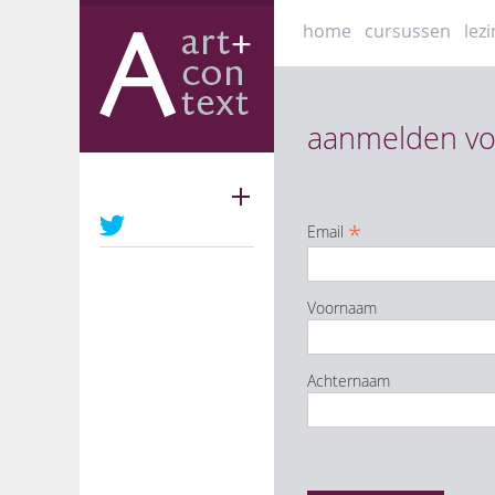
Skip
home
cursussen
lez
to
content
aanmelden vo
Volg ons
*
Email
Voornaam
Achternaam