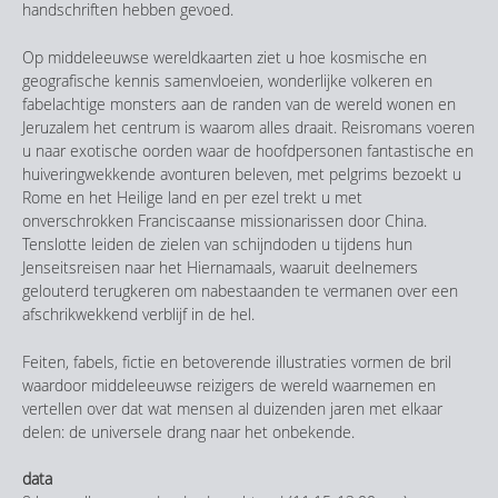
handschriften hebben gevoed.
Op middeleeuwse wereldkaarten ziet u hoe kosmische en
geografische kennis samenvloeien, wonderlijke volkeren en
fabelachtige monsters aan de randen van de wereld wonen en
Jeruzalem het centrum is waarom alles draait. Reisromans voeren
u naar exotische oorden waar de hoofdpersonen fantastische en
huiveringwekkende avonturen beleven, met pelgrims bezoekt u
Rome en het Heilige land en per ezel trekt u met
onverschrokken Franciscaanse missionarissen door China.
Tenslotte leiden de zielen van schijndoden u tijdens hun
Jenseitsreisen naar het Hiernamaals, waaruit deelnemers
gelouterd terugkeren om nabestaanden te vermanen over een
afschrikwekkend verblijf in de hel.
Feiten, fabels, fictie en betoverende illustraties vormen de bril
waardoor middeleeuwse reizigers de wereld waarnemen en
vertellen over dat wat mensen al duizenden jaren met elkaar
delen: de universele drang naar het onbekende.
data