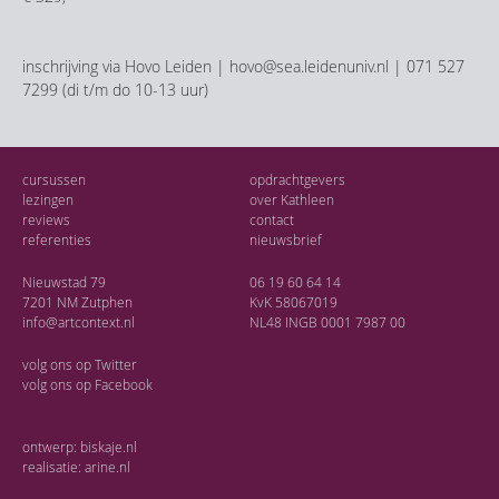
inschrijving via Hovo Leiden | hovo@sea.leidenuniv.nl | 071 527
7299 (di t/m do 10-13 uur)
cursussen
opdrachtgevers
lezingen
over Kathleen
reviews
contact
referenties
nieuwsbrief
Nieuwstad 79
06 19 60 64 14
7201 NM Zutphen
KvK 58067019
info@artcontext.nl
NL48 INGB 0001 7987 00
volg ons op
Twitter
volg ons op
Facebook
ontwerp:
biskaje.nl
realisatie:
arine.nl