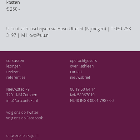
kosten
€ 250,-
U kunt zich inschrijven via Hovo Utrecht (Nijmegen) | T 030-253
3197 | M Hovo@uu.nl
cursussen
opdrachtgevers
lezingen
over Kathleen
reviews
contact
referenties
nieuwsbrief
Nieuwstad 79
06 19 60 64 14
7201 NM Zutphen
KvK 58067019
info@artcontext.nl
NL48 INGB 0001 7987 00
volg ons op
Twitter
volg ons op
Facebook
ontwerp:
biskaje.nl