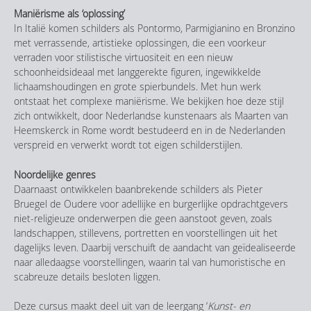
Maniërisme als ‘oplossing’
In Italië komen schilders als Pontormo, Parmigianino en Bronzino
met verrassende, artistieke oplossingen, die een voorkeur
verraden voor stilistische virtuositeit en een nieuw
schoonheidsideaal met langgerekte figuren, ingewikkelde
lichaamshoudingen en grote spierbundels. Met hun werk
ontstaat het complexe maniërisme. We bekijken hoe deze stijl
zich ontwikkelt, door Nederlandse kunstenaars als Maarten van
Heemskerck in Rome wordt bestudeerd en in de Nederlanden
verspreid en verwerkt wordt tot eigen schilderstijlen.
Noordelijke genres
Daarnaast ontwikkelen baanbrekende schilders als Pieter
Bruegel de Oudere voor adellijke en burgerlijke opdrachtgevers
niet-religieuze onderwerpen die geen aanstoot geven, zoals
landschappen, stillevens, portretten en voorstellingen uit het
dagelijks leven. Daarbij verschuift de aandacht van geïdealiseerde
naar alledaagse voorstellingen, waarin tal van humoristische en
scabreuze details besloten liggen.
Deze cursus maakt deel uit van de leergang ‘
Kunst- en