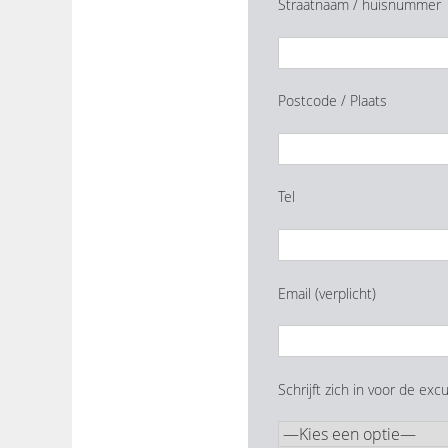
Straatnaam / huisnummer
Postcode / Plaats
Tel
Email (verplicht)
Schrijft zich in voor de exc