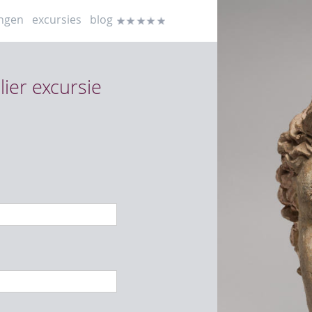
ingen
excursies
blog
reviews
lier excursie