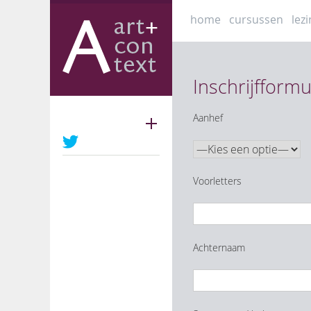
Skip
home
cursussen
lez
to
content
Inschrijfformu
Aanhef
Volg ons
Voorletters
Achternaam