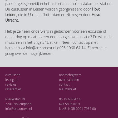
parkeergelegenheid) in het historisch centrum vlakbij het station.
De cursussen in Leiden worden georganiseerd door
Hovo
Leiden
, die in Utrecht, Rotterdam en Nijmegen door
Hovo
Utrecht.
Heb je zelf een onderwerp in gedachten voor een excursie of
een lezing op maat op een door jou gekozen locatie? En wil je die
misschien in het Engels? Dat kan. Neem contact op met
Kathleen via info@artcontext.nl of 06 1960 64 14. Zij vertelt je
graag over de mogelijkheden.
cursussen
opdrachtgevers
lezingen
over Kathleen
reviews
contact
referenties
nieuwsbrief
Nieuwstad 79
06 19 60 64 14
7201 NM Zutphen
KvK 58067019
info@artcontext.nl
NL48 INGB 0001 7987 00