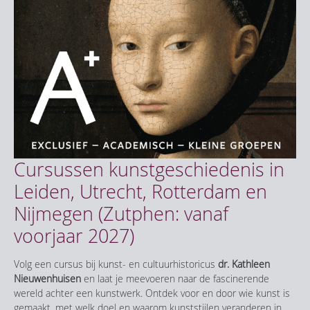
Cursussen kunstgeschiedenis in
Leiden, Utrecht, Rotterdam en
Nijmegen (Zutphen: vanaf
voorjaar 2027)
Volg een cursus bij kunst- en cultuurhistoricus
dr. Kathleen
Nieuwenhuisen
en laat je meevoeren naar de fascinerende
wereld achter een kunstwerk. Ontdek voor en door wie kunst is
gemaakt, met welk doel en waarom kunststijlen veranderen in